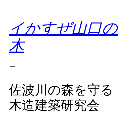
内
容
イかすぜ山口の
を
ス
木
キ
ッ
プ
佐波川の森を守る
木造建築研究会