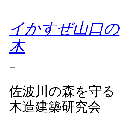
内
容
イかすぜ山口の
を
ス
木
キ
ッ
プ
佐波川の森を守る
木造建築研究会